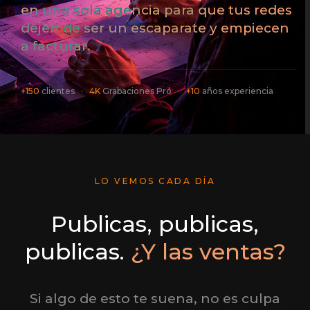
en una sola agencia para que tus redes
dejen de ser un escaparate y empiecen
a facturar.
+150
clientes ·
4K
Grabaciones Pro ·
+10
años experiencia
LO VEMOS CADA DÍA
Publicas, publicas,
publicas.
¿Y las ventas?
Si algo de esto te suena, no es culpa